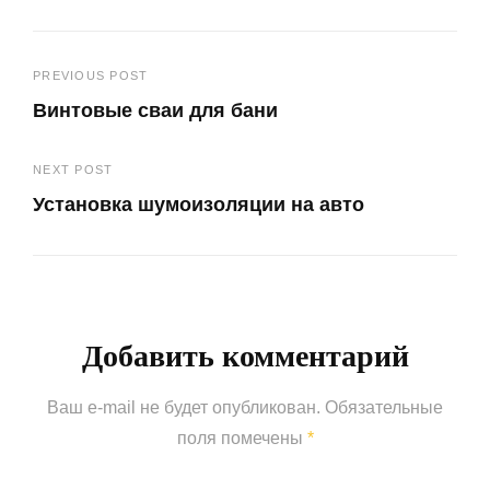
Навигация
PREVIOUS POST
Винтовые сваи для бани
по
Previous
записям
NEXT POST
Post
Установка шумоизоляции на авто
Next
Post
Добавить комментарий
Ваш e-mail не будет опубликован.
Обязательные
поля помечены
*