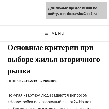
Для любых предложений по
opt-dostawka.ru
сайту: opt-dostawka@cp9.ru
ПРИРОДНЫЕ СТРОЙМАТЕРИАЛЫ
MENU
Основные критерии при
выборе жилья вторичного
рынка
Posted On
Posted
28.03.2019
By
Manager1
On
Покупая квартиру, люди задаются вопросом:
«Новостройка или вторичный рынок?» Но вот
выбор пал на жилье вторичного рынка. На что