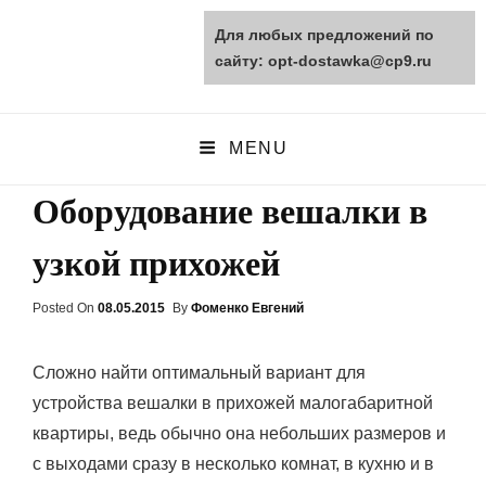
Для любых предложений по
opt-dostawka.ru
сайту: opt-dostawka@cp9.ru
ПРИРОДНЫЕ СТРОЙМАТЕРИАЛЫ
MENU
Оборудование вешалки в
узкой прихожей
Posted On
Posted
08.05.2015
By
Фоменко Евгений
On
Сложно найти оптимальный вариант для
устройства вешалки в прихожей малогабаритной
квартиры, ведь обычно она небольших размеров и
с выходами сразу в несколько комнат, в кухню и в