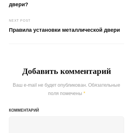
двери?
записям
Previous
NEXT POST
Post
Правила установки металлической двери
Next
Post
Добавить комментарий
Ваш e-mail не будет опубликован.
Обязательные
поля помечены
*
КОММЕНТАРИЙ