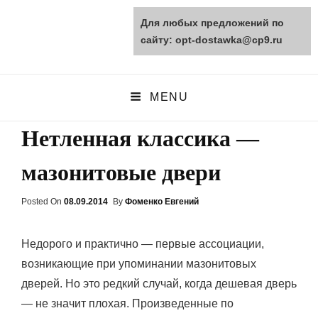
Для любых предложений по
opt-dostawka.ru
сайту: opt-dostawka@cp9.ru
ПРИРОДНЫЕ СТРОЙМАТЕРИАЛЫ
MENU
Нетленная классика —
мазонитовые двери
Posted On
Posted
08.09.2014
By
Фоменко Евгений
On
Недорого и практично — первые ассоциации,
возникающие при упоминании мазонитовых
дверей. Но это редкий случай, когда дешевая дверь
— не значит плохая. Произведенные по