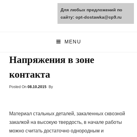
Для любых предложений по
opt-dostawka.ru
сайту: opt-dostawka@cp9.ru
ПРИРОДНЫЕ СТРОЙМАТЕРИАЛЫ
MENU
Напряжения в зоне
контакта
Posted On
Posted
08.10.2015
By
On
Материал стальных деталей, закаленных сквозной
закалкой на высокую твердость, в начале работы
можно считать достаточно однородным и