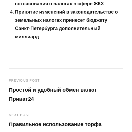
согласования о налогах в сфере ЖКХ
Принятие изменений в законодательстве о
земельных налогах принесет бюджету
Санкт-Петербурга дополнительный
миллиард
Навигация
PREVIOUS POST
Простой и удобный обмен валют
по
Приват24
записям
Previous
NEXT POST
Post
Правильное использование торфа