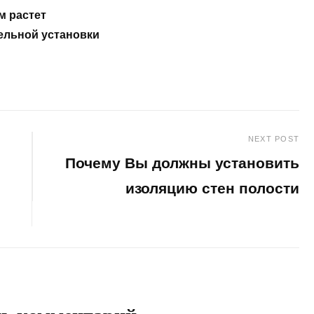
м растет
тельной установки
NEXT POST
Почему Вы должны установить
изоляцию стен полости
Next
Post