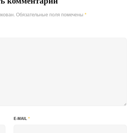
ть комментарий
икован.
Обязательные поля помечены
*
E-MAIL
*