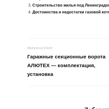
Строительство жилья под Ленинградо
Достоинства и недостатки газовой ко
PREVIOUS POST
Навигация
Гаражные секционные ворота
по
АЛЮТЕХ — комплектация,
установка
записям
Previous
Post