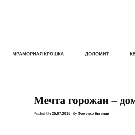
opt-dos
ПРИРОДНЫЕ СТ
МРАМОРНАЯ КРОШКА
ДОЛОМИТ
К
Мечта горожан – дом
Posted On
Posted
25.07.2015
By
Фоменко Евгений
On