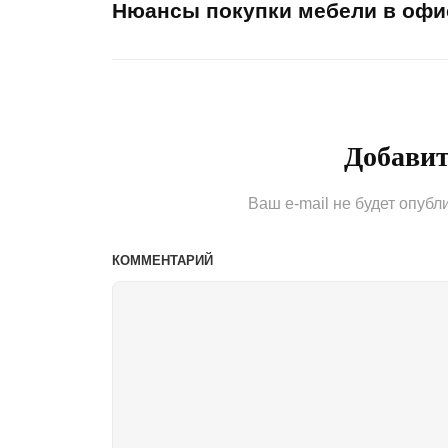
Нюансы покупки мебели в офи
по
Previous
Post
записям
Добави
Ваш e-mail не будет опубл
КОММЕНТАРИЙ