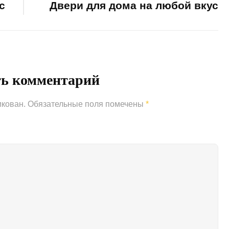
с
Двери для дома на любой вкус
Next
Post
ть комментарий
икован.
Обязательные поля помечены
*