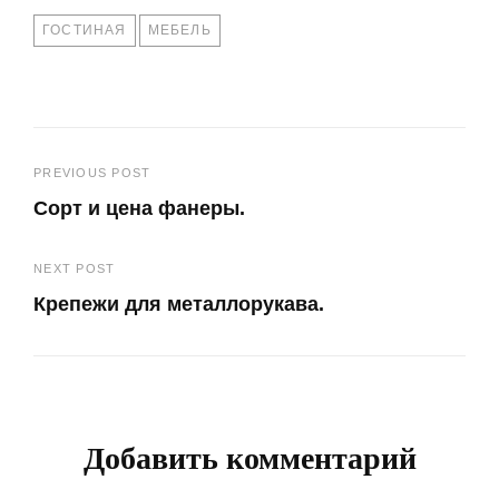
TAGS
ГОСТИНАЯ
МЕБЕЛЬ
Навигация
PREVIOUS POST
Сорт и цена фанеры.
по
Previous
записям
NEXT POST
Post
Крепежи для металлорукава.
Next
Post
Добавить комментарий