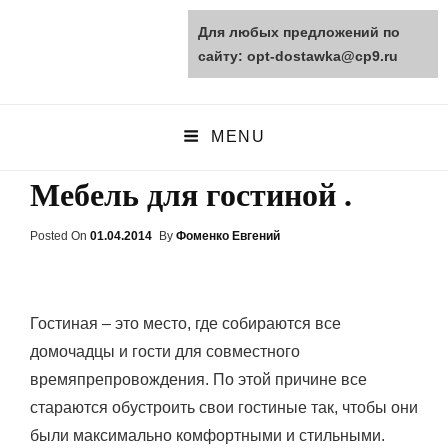
Для любых предложений по
opt-dostawka.ru
сайту: opt-dostawka@cp9.ru
ПРИРОДНЫЕ СТРОЙМАТЕРИАЛЫ
MENU
Мебель для гостиной .
Posted On
Posted
01.04.2014
By
Фоменко Евгений
On
Гостиная – это место, где собираются все
домочадцы и гости для совместного
времяпрепровождения. По этой причине все
стараются обустроить свои гостиные так, чтобы они
были максимально комфортными и стильными.