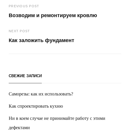
Навигация
PREVIOUS POST
Возводим и ремонтируем кровлю
по
Previous
записям
NEXT POST
Post
Как заложить фундамент
Next
Post
СВЕЖИЕ ЗАПИСИ
Саморезы: как их использовать?
Как спроектировать кухню
Ни в коем случае не принимайте работу с этими
дефектами