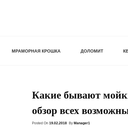
opt-dos
ПРИРОДНЫЕ СТ
МРАМОРНАЯ КРОШКА
ДОЛОМИТ
К
Какие бывают мойки
обзор всех возможн
Posted On
Posted
19.02.2018
By
Manager1