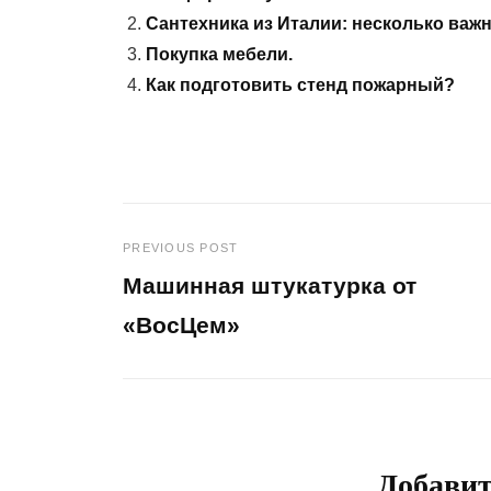
Сантехника из Италии: несколько ва
Покупка мебели.
Как подготовить стенд пожарный?
PREVIOUS POST
Навигация
Машинная штукатурка от
по
«ВосЦем»
Previous
записям
Post
Добави