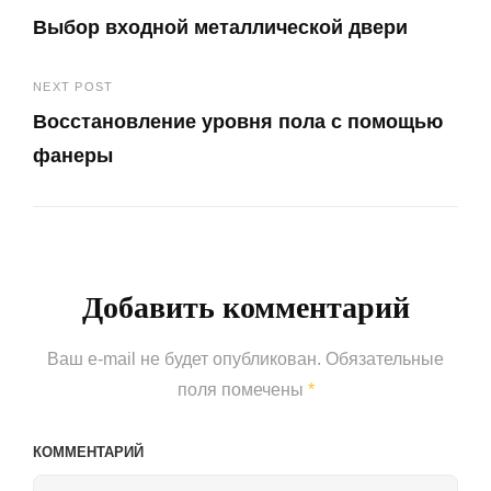
Навигация
Выбор входной металлической двери
по
Previous
записям
NEXT POST
Post
Восстановление уровня пола с помощью
фанеры
Next
Post
Добавить комментарий
Ваш e-mail не будет опубликован.
Обязательные
поля помечены
*
КОММЕНТАРИЙ