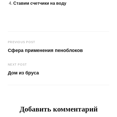
Ставим счетчики на воду
Навигация
PREVIOUS POST
Сфера применения пеноблоков
по
Previous
записям
NEXT POST
Post
Дом из бруса
Next
Post
Добавить комментарий