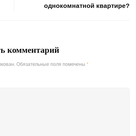
однокомнатной квартире?
Next
Post
ть комментарий
икован.
Обязательные поля помечены
*