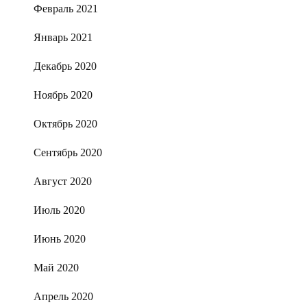
Февраль 2021
Январь 2021
Декабрь 2020
Ноябрь 2020
Октябрь 2020
Сентябрь 2020
Август 2020
Июль 2020
Июнь 2020
Май 2020
Апрель 2020