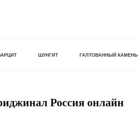
tawka.ru
РОЙМАТЕРИАЛЫ
ВАРЦИТ
ШУНГИТ
ГАЛТОВАННЫЙ КАМЕНЬ
риджинал Россия онлайн