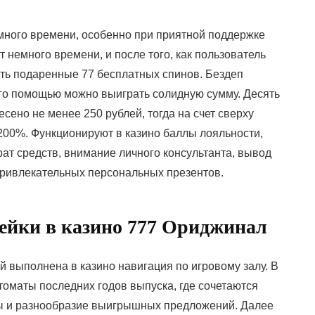
много времени, особенно при приятной поддержке
 немного времени, и после того, как пользователь
ать подаренные 77 бесплатных спинов. Бездеп
его помощью можно выиграть солидную сумму. Десять
сено не менее 250 рублей, тогда на счет сверху
200%. Функционируют в казино баллы лояльности,
ат средств, внимание личного консультанта, вывод
привлекательных персональных презентов.
нейки в казино 777 Ориджинал
 выполнена в казино навигация по игровому залу. В
оматы последних годов выпуска, где сочетаются
ы и разнообразие выигрышных предложений. Далее