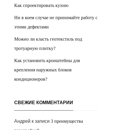
Как спроектировать кухню
Ни в коем случае не принимайте работу с
этими дефектами
Можно ли класть геотекстиль под
тротуарную плитку?
Как установить кронштейны для
крепления наружных блоков
кондиционеров?
СВЕЖИЕ КОММЕНТАРИИ
Андрей
к записи
3 преимущества