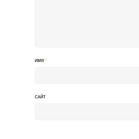
ИМЯ
*
САЙТ