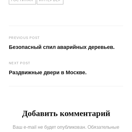
Навигация
PREVIOUS POST
Безопасный спил аварийных деревьев.
по
Previous
записям
NEXT POST
Post
Раздвижные двери в Москве.
Next
Post
Добавить комментарий
Ваш e-mail не будет опубликован.
Обязательные