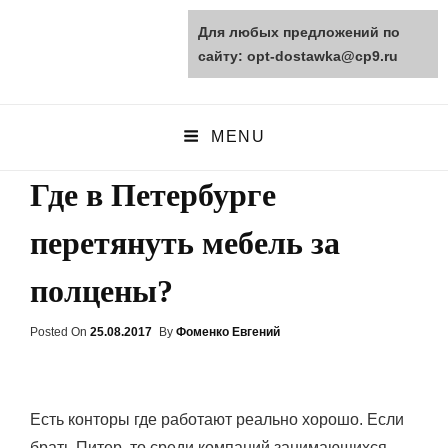
Для любых предложений по
opt-dostawka.ru
сайту: opt-dostawka@cp9.ru
ПРИРОДНЫЕ СТРОЙМАТЕРИАЛЫ
MENU
Где в Петербурге
перетянуть мебель за
полцены?
Posted On
Posted
25.08.2017
By
Фоменко Евгений
On
Есть конторы где работают реально хорошо. Если
брать Питер, то среди компаний занимающихся