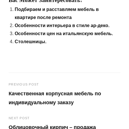
Подбираем и расставляем мебель в
квартире после ремонта
Особенности интерьера в стиле ар-деко.
Особенности цен на итальянскую мебель.
Столешницы.
Навигация
PREVIOUS POST
Качественная корпусная мебель по
по
индивидуальному заказу
записям
Previous
NEXT POST
Post
Облицовочный кирпич – продажа