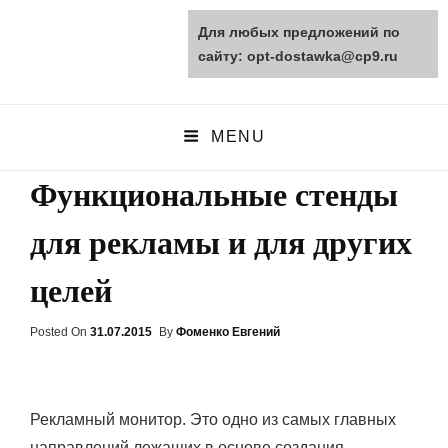
Для любых предложений по
opt-dostawka.ru
сайту: opt-dostawka@cp9.ru
ПРИРОДНЫЕ СТРОЙМАТЕРИАЛЫ
MENU
Функциональные стенды
для рекламы и для других
целей
Posted On
Posted
31.07.2015
By
Фоменко Евгений
On
Рекламный монитор. Это одно из самых главных
направлений лежащих в основе создания