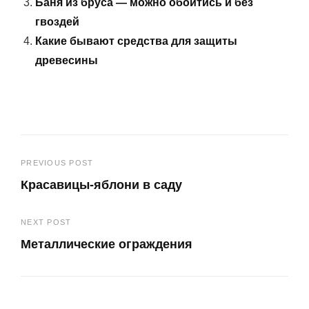
Баня из бруса — можно обойтись и без
гвоздей
Какие бывают средства для защиты
древесины
Навигация
PREVIOUS POST
Красавицы-яблони в саду
по
Previous
записям
NEXT POST
Post
Металлические ограждения
Next
Post