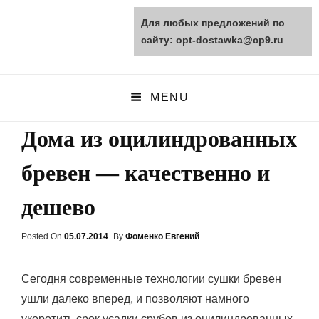
Для любых предложений по
opt-dostawka.ru
сайту: opt-dostawka@cp9.ru
ПРИРОДНЫЕ СТРОЙМАТЕРИАЛЫ
MENU
Дома из оцилиндрованных
бревен — качественно и
дешево
Posted On
Posted
05.07.2014
By
Фоменко Евгений
On
Сегодня современные технологии сушки бревен
ушли далеко вперед, и позволяют намного
укоротить срок усадки срубов из оцилиндрованных