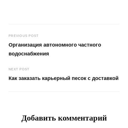
Навигация
PREVIOUS POST
Организация автономного частного
по
водоснабжения
записям
Previous
NEXT POST
Post
Как заказать карьерный песок с доставкой
Next
Post
Добавить комментарий