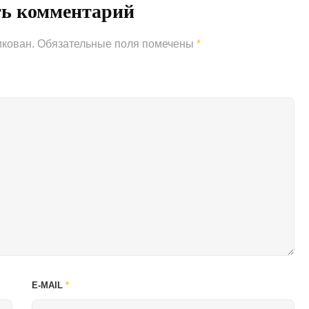
ть комментарий
икован.
Обязательные поля помечены
*
E-MAIL
*