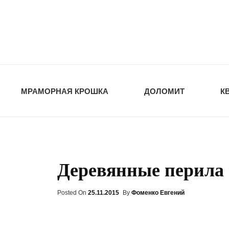
opt-dos
ПРИРОДНЫЕ СТ
МРАМОРНАЯ КРОШКА
ДОЛОМИТ
К
Деревянные перила 
Posted On
Posted
25.11.2015
By
Фоменко Евгений
On