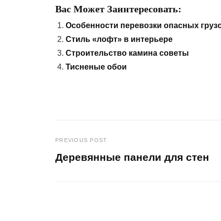
Вас Может Заинтересовать:
Особенности перевозки опасных грузо
Стиль «лофт» в интерьере
Строительство камина советы
Тисненые обои
PREVIOUS POST
Навигация
Деревянные панели для стен
по
Previous
Post
записям