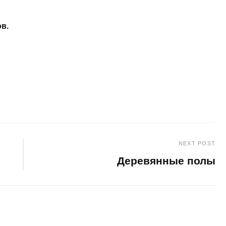
в.
NEXT POST
Деревянные полы
Next
Post