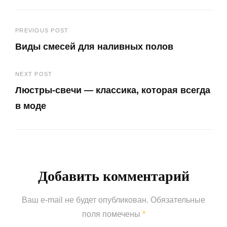
Навигация
PREVIOUS POST
Виды смесей для наливных полов
по
Previous
записям
NEXT POST
Post
Люстры-свечи — классика, которая всегда
в моде
Next
Post
Добавить комментарий
Ваш e-mail не будет опубликован.
Обязательные
поля помечены
*