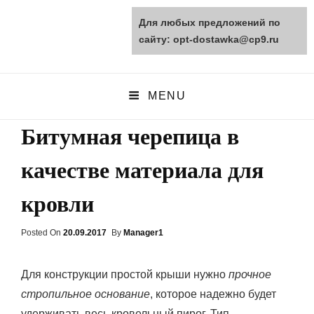
Для любых предложений по
opt-dostawka.ru
сайту: opt-dostawka@cp9.ru
ПРИРОДНЫЕ СТРОЙМАТЕРИАЛЫ
MENU
Битумная черепица в
качестве материала для
кровли
Posted On
Posted
20.09.2017
By
Manager1
On
Для конструкции простой крыши нужно
прочное
стропильное основание
, которое надежно будет
удерживать весь кровельный пирог. Тип