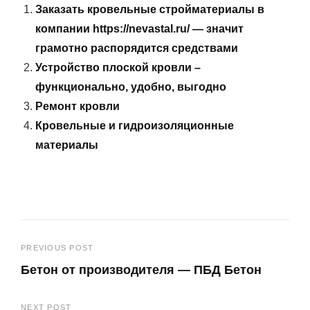
Заказать кровельные стройматериалы в
компании https://nevastal.ru/ — значит
грамотно распорядится средствами
Устройство плоской кровли –
функционально, удобно, выгодно
Ремонт кровли
Кровельные и гидроизоляционные
материалы
Навигация
PREVIOUS POST
Бетон от производителя — ПБД Бетон
по
Previous
записям
NEXT POST
Post