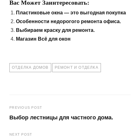
Вас Может Заинтересовать:
Пластиковые окна — это выгодная покупка
Особенности недорогого ремонта офиса.
Выбираем краску для ремонта.
Магазин Всё для окон
TAGS
ОТДЕЛКА ДОМОВ
РЕМОНТ И ОТДЕЛКА
Навигация
PREVIOUS POST
Выбор лестницы для частного дома.
по
Previous
записям
NEXT POST
Post