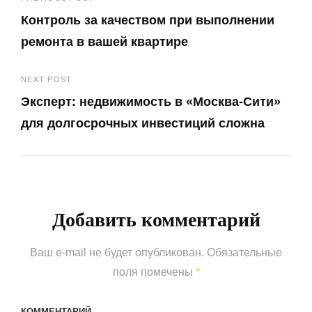
Навигация
Контроль за качеством при выполнении
по
ремонта в вашей квартире
записям
Previous
NEXT POST
Post
Эксперт: недвижимость в «Москва-Сити»
для долгосрочных инвестиций сложна
Next
Post
Добавить комментарий
Ваш e-mail не будет опубликован.
Обязательные
поля помечены
*
КОММЕНТАРИЙ