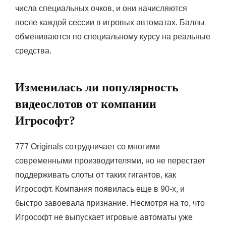
числа специальных очков, и они начисляются
после каждой сессии в игровых автоматах. Баллы
обмениваются по специальному курсу на реальные
средства.
Изменилась ли популярность
видеослотов от компании
Игрософт?
777 Originals сотрудничает со многими
современными производителями, но не перестает
поддерживать слоты от таких гигантов, как
Игрософт. Компания появилась еще в 90-х, и
быстро завоевала признание. Несмотря на то, что
Игрософт не выпускает игровые автоматы уже