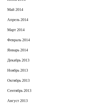
Май 2014
Апрель 2014
Март 2014
Февраль 2014
Январь 2014
Декабрь 2013
Ноябрь 2013
Октябрь 2013
Сентябрь 2013
Август 2013