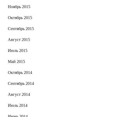
Ноябрь 2015
Октябрь 2015
Сентябрь 2015
Август 2015
Июль 2015
Май 2015
Октябрь 2014
Сентябрь 2014
Август 2014
Июль 2014
Июнь 2014