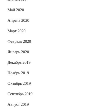
Май 2020
Апрель 2020
Март 2020
Февраль 2020
Январь 2020
Декабрь 2019
Ноябрь 2019
Октябрь 2019
Сентябрь 2019
Август 2019