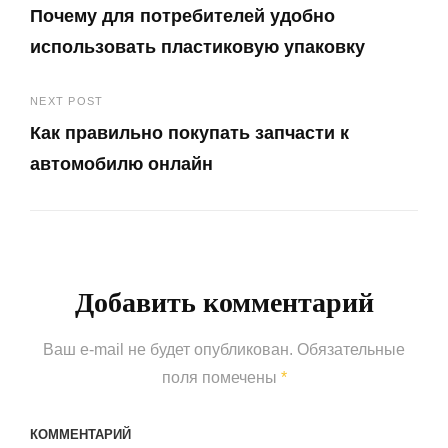
Почему для потребителей удобно
по
использовать пластиковую упаковку
записям
Previous
NEXT POST
Post
Как правильно покупать запчасти к
автомобилю онлайн
Next
Post
Добавить комментарий
Ваш e-mail не будет опубликован.
Обязательные
поля помечены
*
КОММЕНТАРИЙ