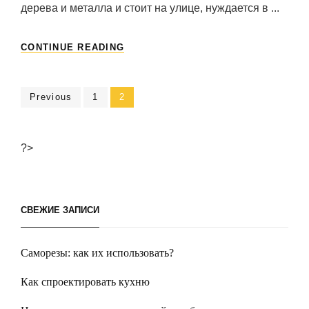
дерева и металла и стоит на улице, нуждается в ...
КРАСКА
CONTINUE READING
ПФ
115
И
Навигация
Previous
Page
1
Page
2
ГРУНТОВКА
–
по
ЗАЩИТА
И
записям
?>
ОФОРМЛЕНИЕ
КОНСТРУКЦИЙ
СВЕЖИЕ ЗАПИСИ
Саморезы: как их использовать?
Как спроектировать кухню