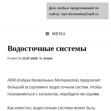
Для любых предложений по
opt-dostawka.ru
сайту: opt-dostawka@cp9.ru
ПРИРОДНЫЕ СТРОЙМАТЕРИАЛЫ
MENU
Водосточные системы
Posted On
Posted
12.07.2020
By
Artem
On
АКМ (Азбука Кровельных Материалов) предлагает
большой ассортимент водосточным систем. Чтобы
познакомиться с каталогом, перейдите
по ссылке
.
Как известно, водосточная система может быть