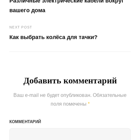
Различные электрические кабели вокруг
по
вашего дома
записям
Previous
NEXT POST
Post
Как выбрать колёса для тачки?
Next
Post
Добавить комментарий
Ваш e-mail не будет опубликован.
Обязательные
поля помечены
*
КОММЕНТАРИЙ