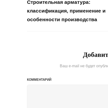
Строительная арматура:
по
классификация, применение и
особенности производства
записям
Previous
Post
Добави
Ваш e-mail не будет опубл
КОММЕНТАРИЙ