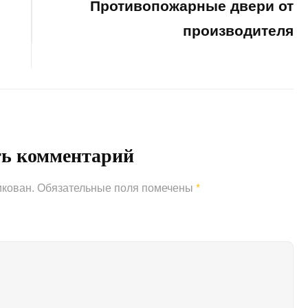
Противопожарные двери от
производителя
Next
Post
ть комментарий
икован.
Обязательные поля помечены
*