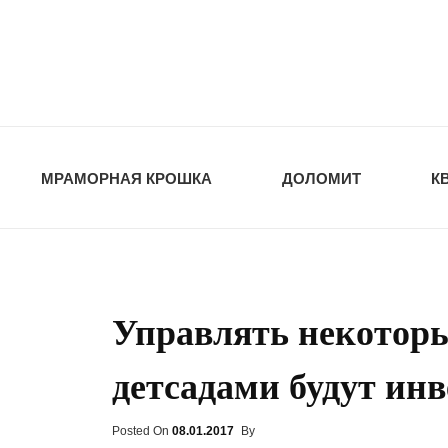
opt-dos
ПРИРОДНЫЕ СТ
МРАМОРНАЯ КРОШКА
ДОЛОМИТ
К
Управлять некотор
детсадами будут ин
Posted On
Posted
08.01.2017
By