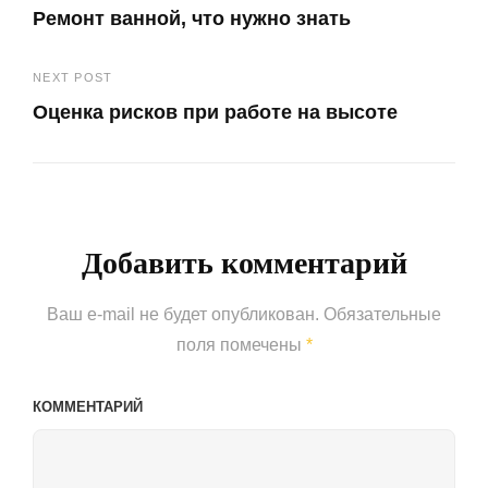
Ремонт ванной, что нужно знать
по
Previous
записям
NEXT POST
Post
Оценка рисков при работе на высоте
Next
Post
Добавить комментарий
Ваш e-mail не будет опубликован.
Обязательные
поля помечены
*
КОММЕНТАРИЙ