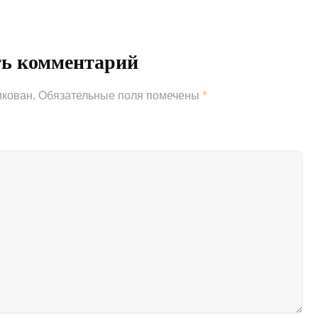
Post
ть комментарий
икован.
Обязательные поля помечены
*