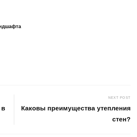
андшафта
NEXT POST
 в
Каковы преимущества утепления
стен?
Next