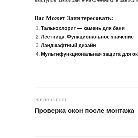
выступов. Выбирайте наконечники в зависим
Вас Может Заинтересовать:
Талькохлорит — камень для бани
Лестница. Функциональное значение
Ландшафтный дизайн
Мультифункциональная защита для о
PREVIOUS POST
Навигация
Проверка окон после монтажа
по
Previous
Post