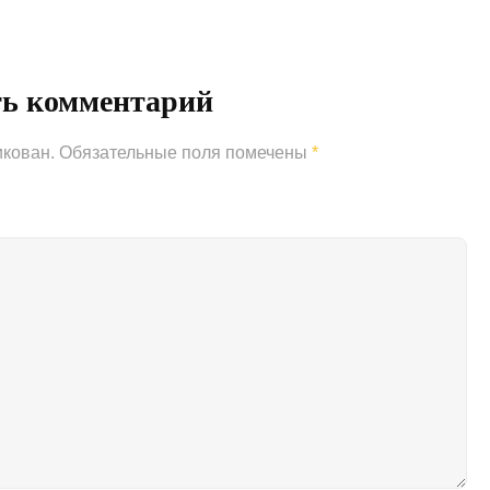
Post
ть комментарий
икован.
Обязательные поля помечены
*