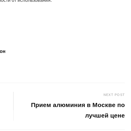
ости от использования.
кон
NEXT POST
Прием алюминия в Москве по
лучшей цене
Next