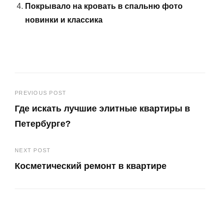
Покрывало на кровать в спальню фото
новинки и классика
Навигация
PREVIOUS POST
Где искать лучшие элитные квартиры в
по
Петербурге?
записям
Previous
NEXT POST
Post
Косметический ремонт в квартире
Next
Post