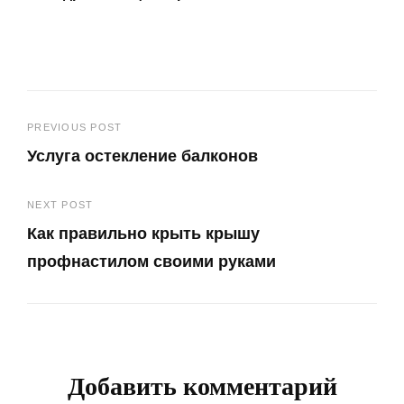
Навигация
PREVIOUS POST
Услуга остекление балконов
по
Previous
записям
NEXT POST
Post
Как правильно крыть крышу
профнастилом своими руками
Next
Post
Добавить комментарий