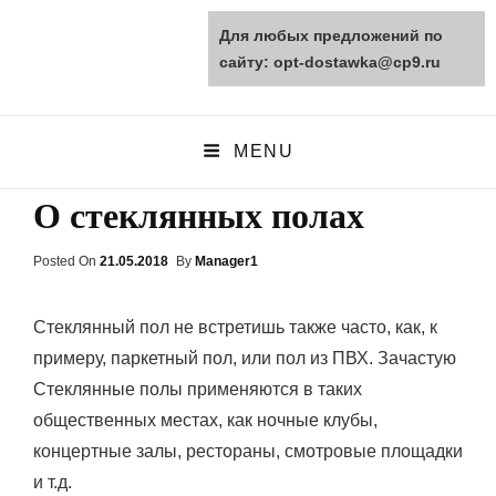
Для любых предложений по
opt-dostawka.ru
сайту: opt-dostawka@cp9.ru
ПРИРОДНЫЕ СТРОЙМАТЕРИАЛЫ
MENU
О стеклянных полах
Posted On
Posted
21.05.2018
By
Manager1
On
Стеклянный пол не встретишь также часто, как, к
примеру, паркетный пол, или пол из ПВХ. Зачастую
Стеклянные полы применяются в таких
общественных местах, как ночные клубы,
концертные залы, рестораны, смотровые площадки
и т.д.