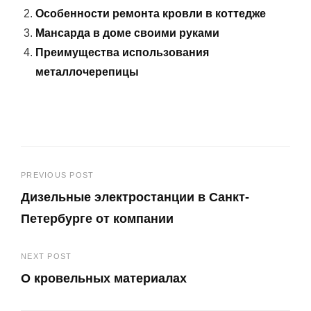
Особенности ремонта кровли в коттедже
Мансарда в доме своими руками
Преимущества использования
металлочерепицы
Навигация
PREVIOUS POST
Дизельные электростанции в Санкт-
по
Петербурге от компании
записям
Previous
NEXT POST
Post
О кровельных материалах
Next