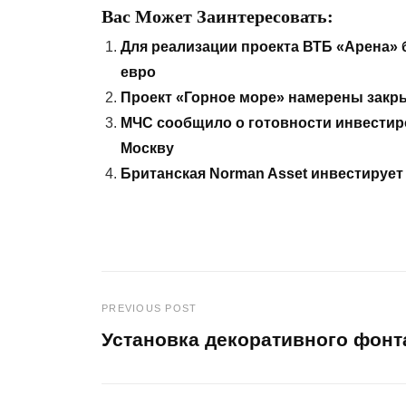
Вас Может Заинтересовать:
Для реализации проекта ВТБ «Арена» 
евро
Проект «Горное море» намерены закры
МЧС сообщило о готовности инвестир
Москву
Британская Norman Asset инвестирует 
PREVIOUS POST
Навигация
Установка декоративного фонт
по
Previous
Post