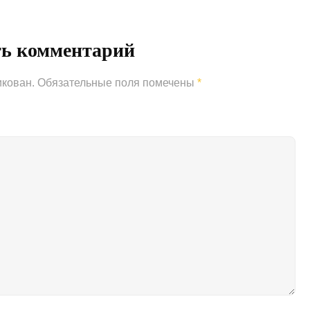
ть комментарий
икован.
Обязательные поля помечены
*