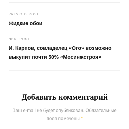
Навигация
PREVIOUS POST
Жидкие обои
по
Previous
записям
NEXT POST
Post
И. Карпов, совладелец «Ого» возможно
выкупит почти 50% «Мосинжстроя»
Next
Post
Добавить комментарий
Ваш e-mail не будет опубликован.
Обязательные
поля помечены
*