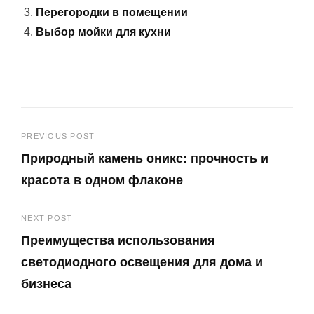
Перегородки в помещении
Выбор мойки для кухни
Навигация
PREVIOUS POST
Природный камень оникс: прочность и
по
красота в одном флаконе
записям
Previous
NEXT POST
Post
Преимущества использования
светодиодного освещения для дома и
бизнеса
Next