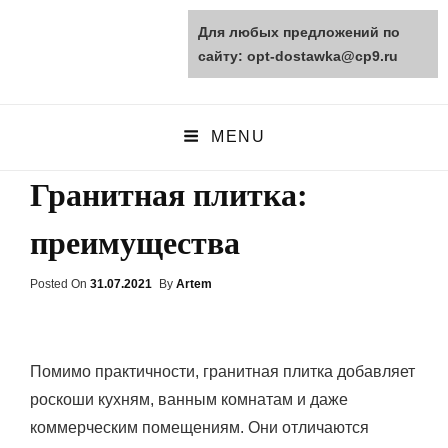
Для любых предложений по
opt-dostawka.ru
сайту: opt-dostawka@cp9.ru
ПРИРОДНЫЕ СТРОЙМАТЕРИАЛЫ
MENU
Гранитная плитка:
преимущества
Posted On
Posted
31.07.2021
By
Artem
On
Помимо практичности, гранитная плитка добавляет
роскоши кухням, ванным комнатам и даже
коммерческим помещениям. Они отличаются