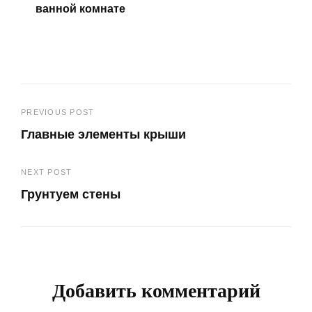
ванной комнате
Навигация
PREVIOUS POST
Главные элементы крыши
по
Previous
записям
NEXT POST
Post
Грунтуем стены
Next
Post
Добавить комментарий