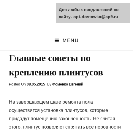
Для любых предложений по
opt-dostawka.ru
сайту: opt-dostawka@cp9.ru
ПРИРОДНЫЕ СТРОЙМАТЕРИАЛЫ
MENU
Главные советы по
креплению плинтусов
Posted On
Posted
08.05.2015
By
Фоменко Евгений
On
На завершающем шаге ремонта пола
осуществятся установка плинтусов, которые
придадут помещению законченность. Не считая
этого, плинтус позволяет спрятать все неровности