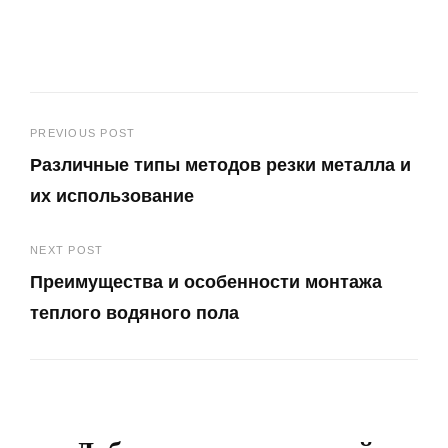
Навигация
PREVIOUS POST
Различные типы методов резки металла и
по
их использование
записям
Previous
NEXT POST
Post
Преимущества и особенности монтажа
теплого водяного пола
Next
Post