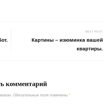
NEXT POST
от.
Картины – изюминка вашей
квартиры.
Next
Post
ть комментарий
икован.
Обязательные поля помечены
*