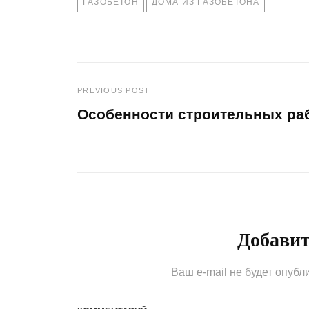
ГАЗОБЕТОН
ДОМА ИЗ ГАЗОБЕТОНА
PREVIOUS POST
Навигация
Особенности строительных раб
по
Previous
Post
записям
Добави
Ваш e-mail не будет опубл