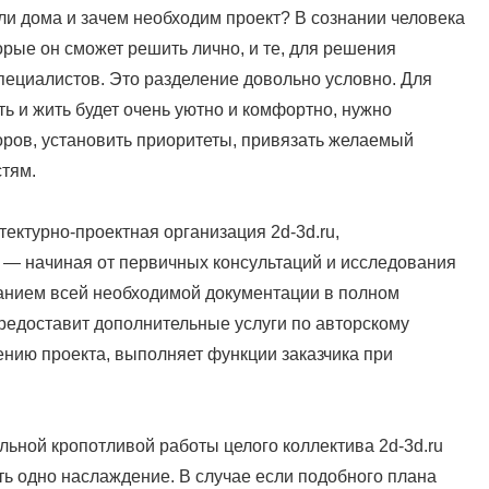
или дома и зачем необходим проект? В сознании человека
торые он сможет решить лично, и те, для решения
пециалистов. Это разделение довольно условно. Для
ть и жить будет очень уютно и комфортно, нужно
оров, установить приоритеты, привязать желаемый
стям.
ктурно-проектная организация 2d-3d.ru,
— начиная от первичных консультаций и исследования
данием всей необходимой документации в полном
редоставит дополнительные услуги по авторскому
ению проекта, выполняет функции заказчика при
льной кропотливой работы целого коллектива 2d-3d.ru
ь одно наслаждение. В случае если подобного плана