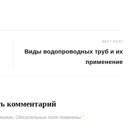
NEXT POST
Виды водопроводных труб и их
применение
Next
Post
ть комментарий
икован.
Обязательные поля помечены
*