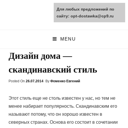
Для любых предложений по
opt-dostawka.ru
сайту: opt-dostawka@cp9.ru
ПРИРОДНЫЕ СТРОЙМАТЕРИАЛЫ
MENU
Дизайн дома —
скандинавский стиль
Posted On
Posted
26.07.2014
By
Фоменко Евгений
On
Этот стиль еще не столь известен у нас, но тем не
менее набирает популярность. Скандинавским его
называют потому, что он хорошо известен в
северных странах. Основа его состоит в сочетании