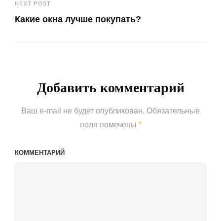
записям
NEXT POST
Post
Какие окна лучше покупать?
Next
Post
Добавить комментарий
Ваш e-mail не будет опубликован.
Обязательные
поля помечены
*
КОММЕНТАРИЙ