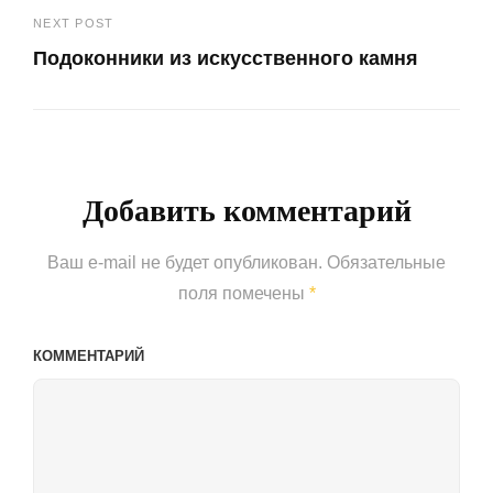
записям
NEXT POST
Post
Подоконники из искусственного камня
Next
Post
Добавить комментарий
Ваш e-mail не будет опубликован.
Обязательные
поля помечены
*
КОММЕНТАРИЙ