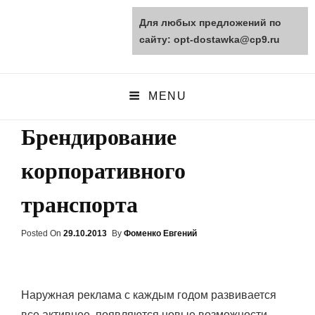
Для любых предложений по
opt-dostawka.ru
сайту: opt-dostawka@cp9.ru
ПРИРОДНЫЕ СТРОЙМАТЕРИАЛЫ
MENU
Брендирование
корпоративного
транспорта
Posted On
Posted
29.10.2013
By
Фоменко Евгений
On
Наружная реклама с каждым годом развивается
все активнее, появляются новые возможности,