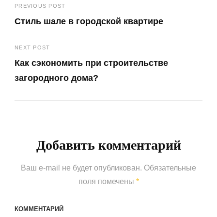
Навигация
PREVIOUS POST
Стиль шале в городской квартире
по
Previous
записям
NEXT POST
Post
Как сэкономить при строительстве
загородного дома?
Next
Post
Добавить комментарий
Ваш e-mail не будет опубликован.
Обязательные
поля помечены
*
КОММЕНТАРИЙ