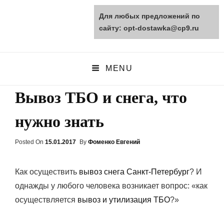
Для любых предложений по
opt-dostawka.ru
сайту: opt-dostawka@cp9.ru
ПРИРОДНЫЕ СТРОЙМАТЕРИАЛЫ
MENU
Вывоз ТБО и снега, что
нужно знать
Posted On
Posted
15.01.2017
By
Фоменко Евгений
On
Как осуществить
вывоз снега Санкт-Петербург
? И
однажды у любого человека возникает вопрос: «как
осуществляется
вывоз и утилизация ТБО
?»