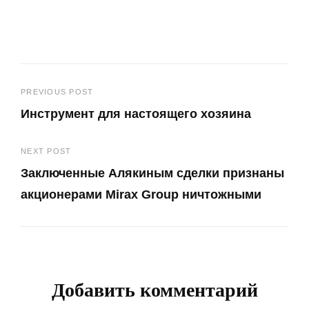
Навигация
PREVIOUS POST
Инструмент для настоящего хозяина
по
Previous
записям
NEXT POST
Post
Заключенные Алякиным сделки признаны
акционерами Mirax Group ничтожными
Next
Post
Добавить комментарий