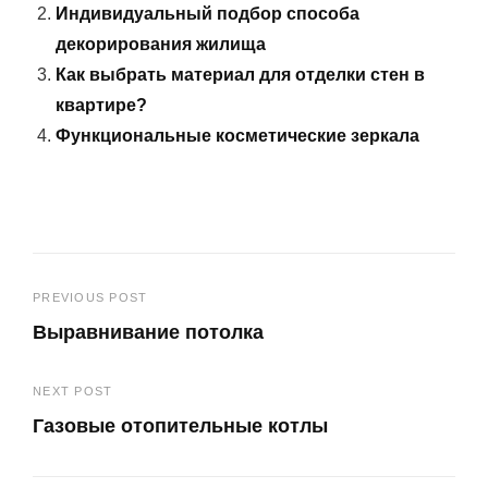
Индивидуальный подбор способа
декорирования жилища
Как выбрать материал для отделки стен в
квартире?
Функциональные косметические зеркала
Навигация
PREVIOUS POST
Выравнивание потолка
по
Previous
записям
NEXT POST
Post
Газовые отопительные котлы
Next