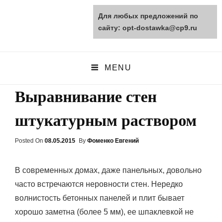
Для любых предложений по
opt-dostawka.ru
сайту: opt-dostawka@cp9.ru
ПРИРОДНЫЕ СТРОЙМАТЕРИАЛЫ
MENU
Выравнивание стен
штукатурным раствором
Posted On
Posted
08.05.2015
By
Фоменко Евгений
On
В современных домах, даже панельных, довольно
часто встречаются неровности стен. Нередко
волнистость бетонных панелей и плит бывает
хорошо заметна (более 5 мм), ее шпаклевкой не