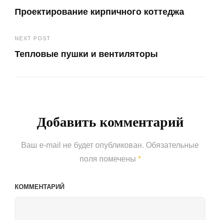
Навигация
Проектирование кирпичного коттеджа
по
Previous
записям
NEXT POST
Post
Тепловые пушки и вентиляторы
Next
Post
Добавить комментарий
Ваш e-mail не будет опубликован.
Обязательные
поля помечены
*
КОММЕНТАРИЙ