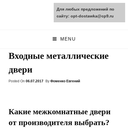
Для любых предложений по
opt-dostawka.ru
сайту: opt-dostawka@cp9.ru
ПРИРОДНЫЕ СТРОЙМАТЕРИАЛЫ
MENU
Входные металлические
двери
Posted On
Posted
06.07.2017
By
Фоменко Евгений
On
Какие межкомнатные двери
от производителя выбрать?