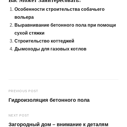
Особенности строительства собачьего
вольера
Выравнивание бетонного пола при помощи
сухой стяжки
Строительство коттеджей
Дымоходы для газовых котлов
Навигация
PREVIOUS POST
Гидроизоляция бетонного пола
по
Previous
записям
NEXT POST
Post
Загородный дом – внимание к деталям