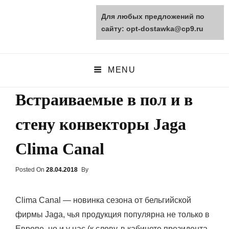
Для любых предложений по
opt-dostawka.ru
сайту: opt-dostawka@cp9.ru
ПРИРОДНЫЕ СТРОЙМАТЕРИАЛЫ
MENU
Встраиваемые в пол и в
стену конвекторы Jaga
Clima Canal
Posted On
Posted
28.04.2018
By
On
Clima Canal — новинка сезона от бельгийской
фирмы Jaga, чья продукция популярна не только в
Европе, но и у нас (к слову, в кабинете президента