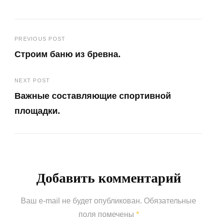
Навигация
PREVIOUS POST
Строим баню из бревна.
по
Previous
записям
NEXT POST
Post
Важные составляющие спортивной
площадки.
Next
Post
Добавить комментарий
Ваш e-mail не будет опубликован.
Обязательные
поля помечены
*