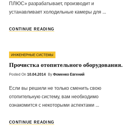
ПЛЮС» разрабатывает, производит и
устанавливает холодильные камеры для ...
ИЗ
CONTINUE READING
ЧЕГО
ИЗГОТАВЛИВАЮТСЯ
ХОЛОДИЛЬНЫЕ
Categories
КАМЕРЫ?
ИНЖЕНЕРНЫЕ СИСТЕМЫ
Прочистка отопительного оборудования.
Posted On
Posted
10.04.2014
By
Фоменко Евгений
On
Если вы решили не только сменить свою
отопительную систему, вам необходимо
ознакомится с некоторыми аспектами ...
ПРОЧИСТКА
CONTINUE READING
ОТОПИТЕЛЬНОГО
ОБОРУДОВАНИЯ.