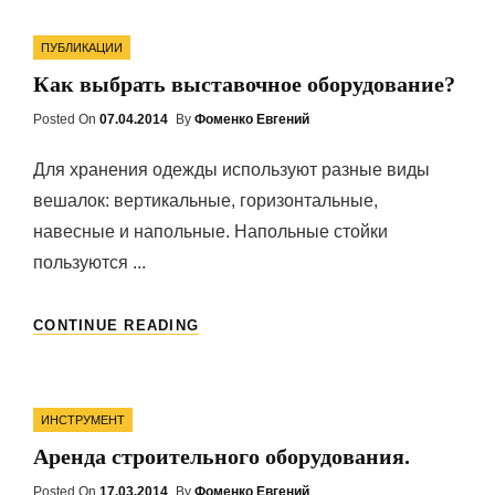
Categories
ПУБЛИКАЦИИ
Как выбрать выставочное оборудование?
Posted On
Posted
07.04.2014
By
Фоменко Евгений
On
Для хранения одежды используют разные виды
вешалок: вертикальные, горизонтальные,
навесные и напольные. Напольные стойки
пользуются ...
КАК
CONTINUE READING
ВЫБРАТЬ
ВЫСТАВОЧНОЕ
ОБОРУДОВАНИЕ?
Categories
ИНСТРУМЕНТ
Аренда строительного оборудования.
Posted On
Posted
17.03.2014
By
Фоменко Евгений